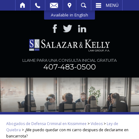
SITAR
BUSCAR
MENÚ
Available in English
LLAME PARA UNA CONSULTA INICIAL GRATUITA
407-483-0500
Abogados de Defensa Criminal en Kissimmee
>
Videos
>
Ley de
Quiebra
>
¿Me puedo quedar con mi carro despues de declarame en
bancarrota?