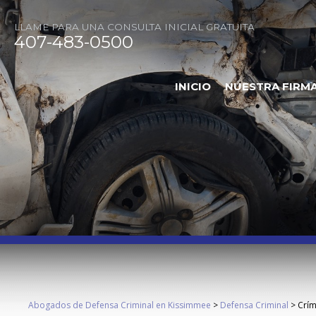
LLAME PARA UNA CONSULTA INICIAL GRATUITA
407-483-0500
INICIO
NUESTRA FIRM
Abogados de Defensa Criminal en Kissimmee
>
Defensa Criminal
>
Crím