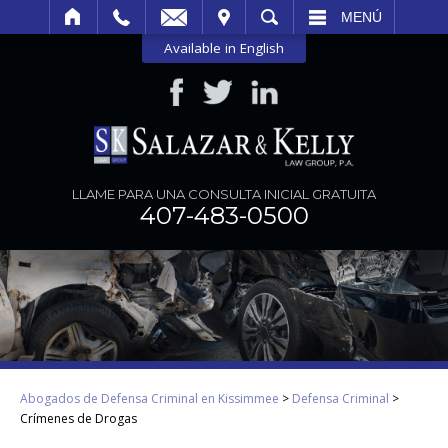
SITAR
BUSCAR
MENÚ
Available in English
LLAME PARA UNA CONSULTA INICIAL GRATUITA
407-483-0500
Abogados de Defensa Criminal en Kissimmee
>
Defensa Criminal
>
Crímenes de Drogas