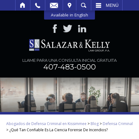
SITAR
BUSCAR
MENÚ
Available in English
LLAME PARA UNA CONSULTA INICIAL GRATUITA
407-483-0500
Abogados de Defensa Criminal en Kissimmee
>
Blog
>
Defensa Criminal
>
¿Qué Tan Confiable Es La Ciencia Forense De Incendios?