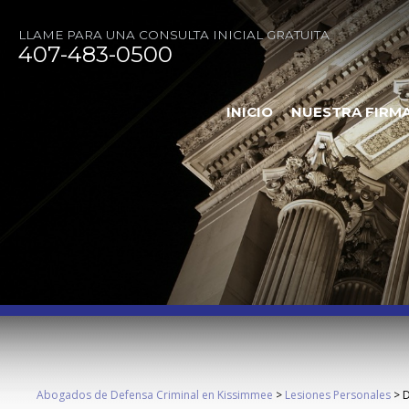
LLAME PARA UNA CONSULTA INICIAL GRATUITA
407-483-0500
INICIO
NUESTRA FIRM
Abogados de Defensa Criminal en Kissimmee
>
Lesiones Personales
>
D